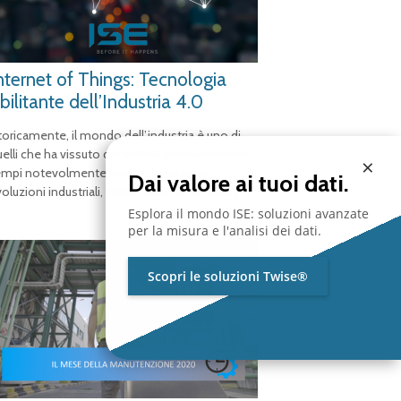
nternet of Things: Tecnologia
bilitante dell’Industria 4.0
toricamente, il mondo dell’industria è uno di
uelli che ha vissuto dei radicali cambiamenti in
×
empi notevolmente brevi. Alle tre note
Dai valore ai tuoi dati.
voluzioni industriali, riferite all’avvento della
[…]
Esplora il mondo ISE: soluzioni avanzate
per la misura e l'analisi dei dati.
Scopri le soluzioni Twise®