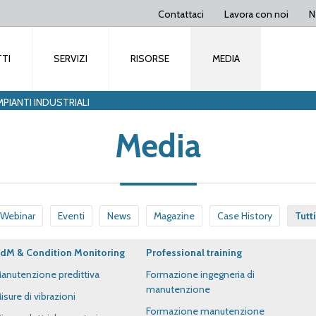
Contattaci
Lavora con noi
N
TI
SERVIZI
RISORSE
MEDIA
MPIANTI INDUSTRIALI
Media
Webinar
Eventi
News
Magazine
Case History
Tutti
dM & Condition Monitoring
Professional training
anutenzione predittiva
Formazione ingegneria di
manutenzione
isure di vibrazioni
Formazione manutenzione