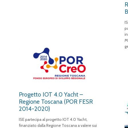
R
B
I
p
i
M
g
Progetto IOT 4.0 Yacht –
Regione Toscana (POR FESR
2014-2020)
ISE partecipa al progetto IOT 4.0 Yacht,
finanziato dalla Regione Toscana a valere sui