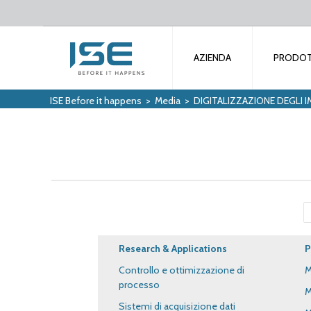
AZIENDA
PRODOT
ISE Before it happens
>
Media
>
DIGITALIZZAZIONE DEGLI I
Research & Applications
P
Controllo e ottimizzazione di
M
processo
M
Sistemi di acquisizione dati