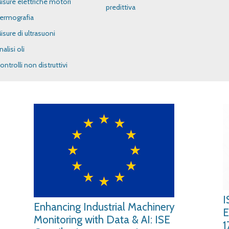
isure elettriche motori
predittiva
ermografia
isure di ultrasuoni
nalisi oli
ontrolli non distruttivi
I
Enhancing Industrial Machinery
E
Monitoring with Data & AI: ISE
1