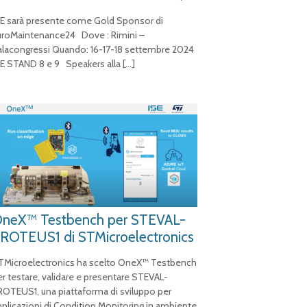
SE sarà presente come Gold Sponsor di
uroMaintenance24 Dove : Rimini –
alacongressi Quando: 16-17-18 settembre 2024
SE STAND 8 e 9 Speakers alla
[…]
neX™ Testbench per STEVAL-
ROTEUS1 di STMicroelectronics
TMicroelectronics ha scelto OneX™ Testbench
er testare, validare e presentare STEVAL-
ROTEUS1, una piattaforma di sviluppo per
pplicazioni di Condition Monitoring in ambiente