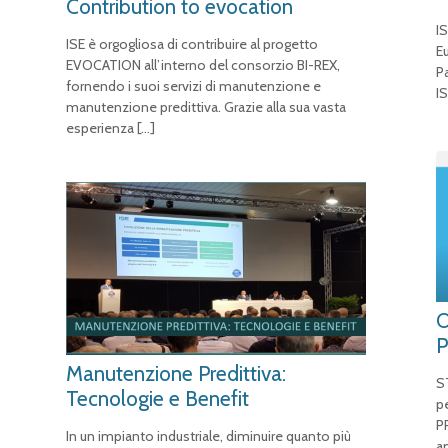
Contribution to evocation
I
ISE è orgogliosa di contribuire al progetto
E
EVOCATION all’interno del consorzio BI-REX,
P
fornendo i suoi servizi di manutenzione e
I
manutenzione predittiva. Grazie alla sua vasta
esperienza
[…]
O
P
Manutenzione Predittiva:
S
Tecnologie e Benefit
p
P
In un impianto industriale, diminuire quanto più
a