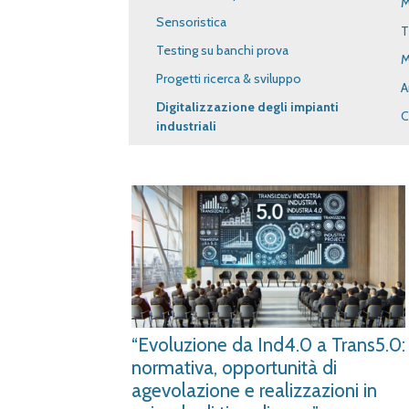
M
Sensoristica
T
Testing su banchi prova
M
Progetti ricerca & sviluppo
A
Digitalizzazione degli impianti
C
industriali
“Evoluzione da Ind4.0 a Trans5.0:
normativa, opportunità di
agevolazione e realizzazioni in