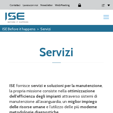
IT
Contattaci
Lavora con noi
Newsletter
Web Meeting
Login
ISE Before it happens
>
Servizi
Servizi
ISE
fornisce
servizi e soluzioni per la manutenzione
,
la propria missione consiste nella
ottimizzazione
dell’efficienza degli impianti
attraverso sistemi di
manutenzione all’avanguardia, un
miglior impiego
delle risorse umane
e l’utilizzo delle più
moderne
metodologie diagnostiche.