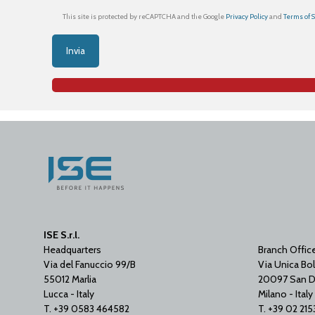
This site is protected by reCAPTCHA and the Google
Privacy Policy
and
Terms of 
ISE S.r.l.
Headquarters
Branch Offic
Via del Fanuccio 99/B
Via Unica Bol
55012 Marlia
20097 San D
Lucca - Italy
Milano - Italy
T. +39 0583 464582
T. +39 02 21