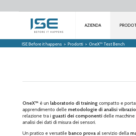
AZIENDA
PRODOT
ISE Before it happens
>
Prodotti
>
OneX™ Test Bench
OneX™
è un
laboratorio di training
compatto e portat
apprendimento delle
metodologie di analisi vibrazi
relazione tra i
guasti dei componenti
delle macchine r
analisi dei dati di misura dei sensori.
Un pratico e versatile
banco prova
al servizio della
ma