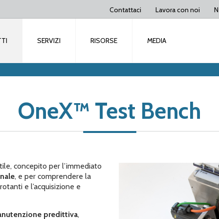
Contattaci
Lavora con noi
N
TI
SERVIZI
RISORSE
MEDIA
OneX™ Test Bench
ile, concepito per l’immediato
onale
, e per comprendere la
otanti e l’acquisizione e
nutenzione predittiva
,