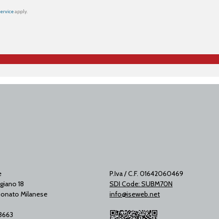
Service
apply.
e
P.Iva / C.F. 01642060469
giano 18
SDI Code: SUBM70N
onato Milanese
info@iseweb.net
53663