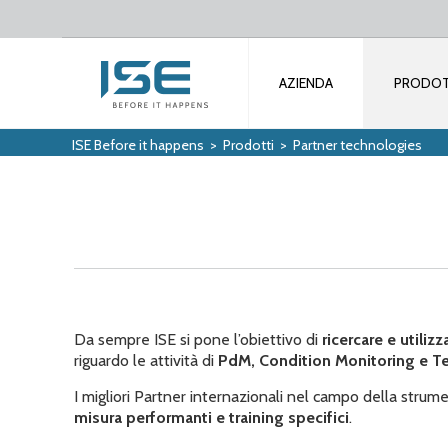
AZIENDA
PRODOT
ISE Before it happens
>
Prodotti
>
Partner technologies
Da sempre ISE si pone l’obiettivo di
ricercare e utiliz
riguardo le attività di
PdM, Condition Monitoring e T
I migliori Partner internazionali nel campo della strum
misura performanti e training specifici
.