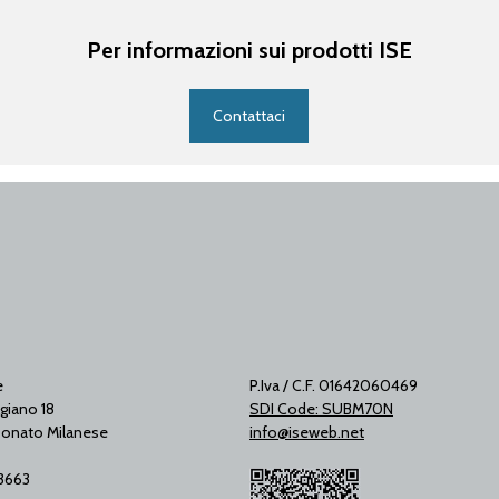
Per informazioni sui prodotti ISE
Contattaci
e
P.Iva / C.F. 01642060469
giano 18
SDI Code: SUBM70N
onato Milanese
info@iseweb.net
53663