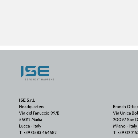
ISE S.r.l.
Headquarters
Branch Offic
Via del Fanuccio 99/B
Via Unica Bol
55012 Marlia
20097 San D
Lucca - Italy
Milano - Italy
T. +39 0583 464582
T. +39 02 21