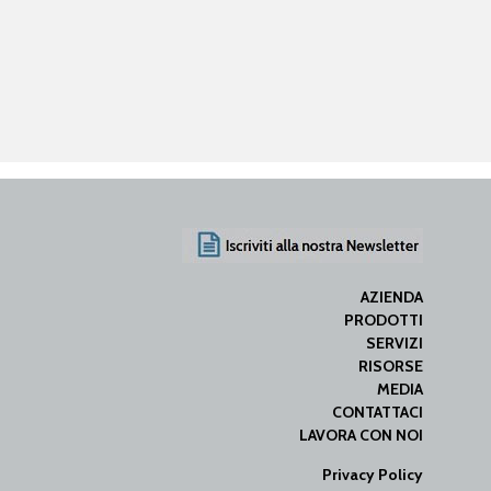
AZIENDA
PRODOTTI
SERVIZI
RISORSE
MEDIA
CONTATTACI
LAVORA CON NOI
Privacy Policy