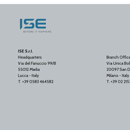
ISE S.r.l.
Headquarters
Branch Offic
Via del Fanuccio 99/B
Via Unica Bol
55012 Marlia
20097 San D
Lucca - Italy
Milano - Italy
T. +39 0583 464582
T. +39 02 21