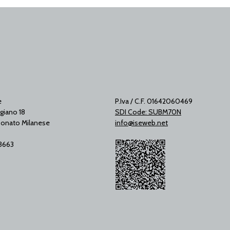
e
P.Iva / C.F. 01642060469
giano 18
SDI Code: SUBM70N
onato Milanese
info@iseweb.net
53663