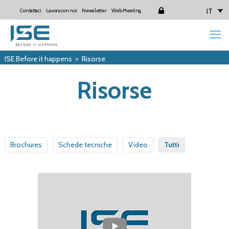
IT
Contattaci
Lavora con noi
Newsletter
Web Meeting
Login
ISE Before it happens
>
Risorse
Risorse
Brochures
Schede tecniche
Video
Tutti