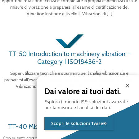
Approfondire la conoscenza e completare la propria esperienza circa le
misure di vibrazione e prepararsi all’esame di certificazione del
Vibration Institute di livello II. Vibrazioni di
[…]
TT-50 Introduction to machinery vibration –
Category I ISO18436-2
Saper utilizzare tecniche e strumenti per l’analisi vibrazionale e
prepararsi all’esame di certificazione del Vibration Institute di livello I.
×
Vibrazioni: Sorgenti, Utilizzi, Effetti – Dimostrazioni di
[…]
Dai valore ai tuoi dati.
Esplora il mondo ISE: soluzioni avanzate
per la misura e l'analisi dei dati.
Scopri le soluzioni Twise®
TT-40 Misure di vibrazione macchine rotanti
Con questo corso si apprendono le tecniche e strumenti per misurare