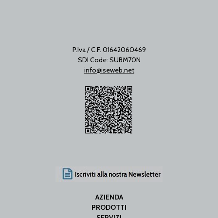
P.Iva / C.F. 01642060469
SDI Code: SUBM70N
info@iseweb.net
AZIENDA
PRODOTTI
SERVIZI