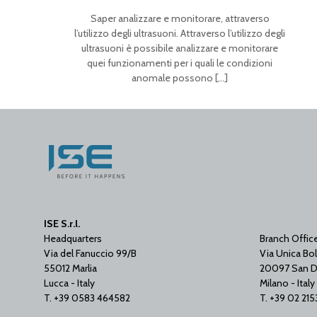
Saper analizzare e monitorare, attraverso
l’utilizzo degli ultrasuoni. Attraverso l’utilizzo degli
ultrasuoni è possibile analizzare e monitorare
quei funzionamenti per i quali le condizioni
anomale possono
[…]
ISE S.r.l.
Headquarters
Branch Offic
Via del Fanuccio 99/B
Via Unica Bol
55012 Marlia
20097 San D
Lucca - Italy
Milano - Italy
T. +39 0583 464582
T. +39 02 21