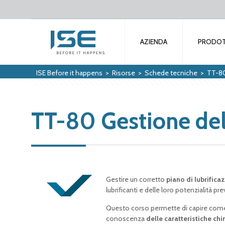
AZIENDA
PRODOT
ISE Before it happens
>
Risorse
>
Schede tecniche
>
TT-80
TT-80 Gestione dell
Gestire un corretto
piano di lubrifica
lubrificanti e delle loro potenzialità p
Questo corso permette di capire com
conoscenza
delle caratteristiche chi