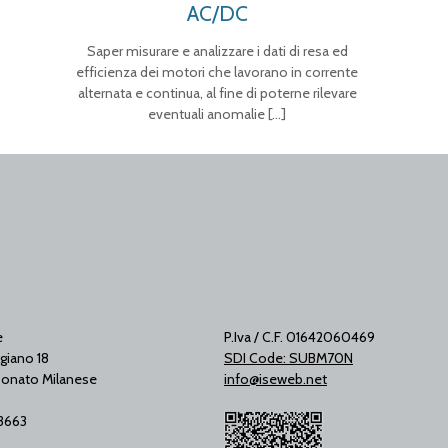
AC/DC
Saper misurare e analizzare i dati di resa ed
efficienza dei motori che lavorano in corrente
alternata e continua, al fine di poterne rilevare
eventuali anomalie
[…]
e
P.Iva / C.F. 01642060469
giano 18
SDI Code: SUBM70N
onato Milanese
info@iseweb.net
53663