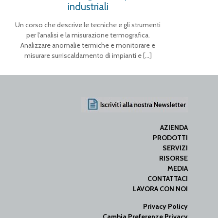
industriali
Un corso che descrive le tecniche e gli strumenti
per l’analisi e la misurazione termografica.
Analizzare anomalie termiche e monitorare e
misurare surriscaldamento di impianti e
[…]
AZIENDA
PRODOTTI
SERVIZI
RISORSE
MEDIA
CONTATTACI
LAVORA CON NOI
Privacy Policy
Cambia Preferenze Privacy