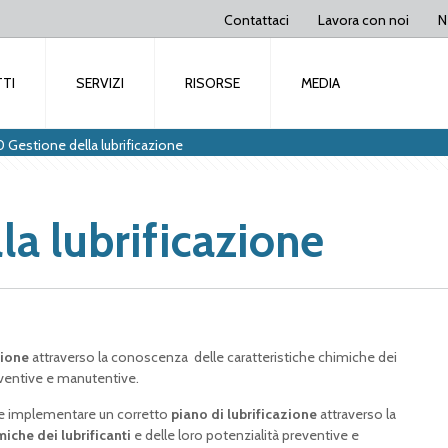
Contattaci
Lavora con noi
N
TI
SERVIZI
RISORSE
MEDIA
 Gestione della lubrificazione
a lubrificazione
zione
attraverso la conoscenza delle caratteristiche chimiche dei
reventive e manutentive.
e implementare un corretto
piano di lubrificazione
attraverso la
miche dei lubrificanti
e delle loro potenzialità preventive e