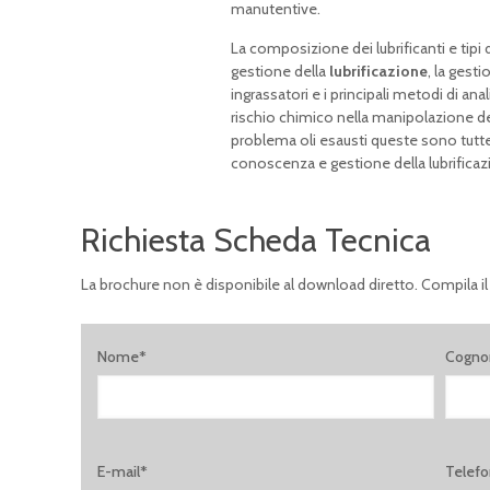
manutentive.
La composizione dei lubrificanti e tipi 
gestione della
lubrificazione
, la gesti
ingrassatori e i principali metodi di anal
rischio chimico nella manipolazione dei p
problema oli esausti queste sono tutte
conoscenza e gestione della lubrifica
Richiesta Scheda Tecnica
La brochure non è disponibile al download diretto. Compila il
Nome*
Cogn
E-mail*
Telef