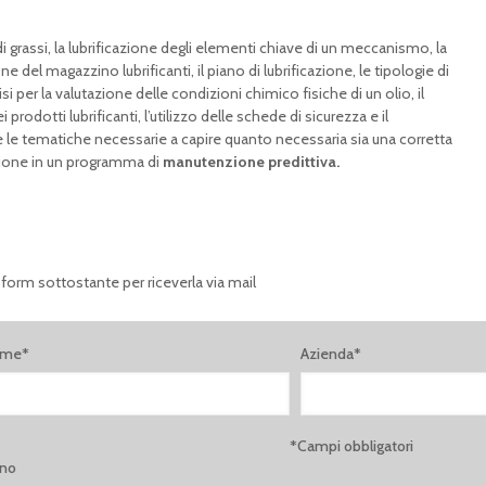
di grassi, la lubrificazione degli elementi chiave di un meccanismo, la
one del magazzino lubrificanti, il piano di lubrificazione, le tipologie di
isi per la valutazione delle condizioni chimico fisiche di un olio, il
rodotti lubrificanti, l’utilizzo delle schede di sicurezza e il
 le tematiche necessarie a capire quanto necessaria sia una corretta
zione in un programma di
manutenzione predittiva.
 form sottostante per riceverla via mail
ome*
Azienda*
*Campi obbligatori
ono