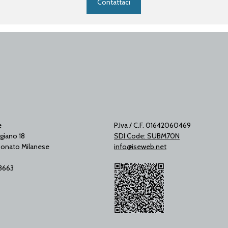
Contattaci
e
P.Iva / C.F. 01642060469
giano 18
SDI Code: SUBM70N
onato Milanese
info@iseweb.net
53663