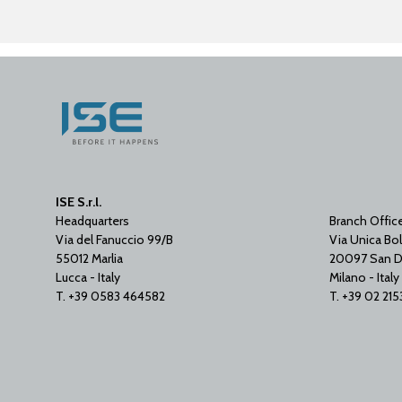
ISE S.r.l.
Headquarters
Branch Offic
Via del Fanuccio 99/B
Via Unica Bol
55012 Marlia
20097 San D
Lucca - Italy
Milano - Italy
T. +39 0583 464582
T. +39 02 21