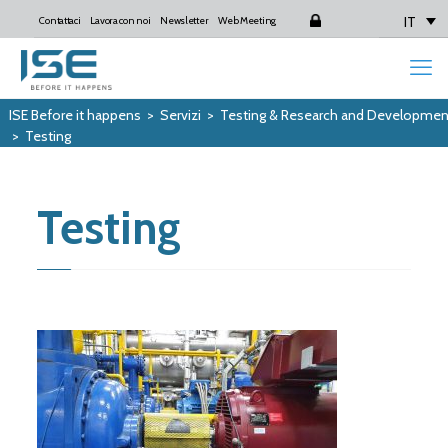
IT
Contattaci
Lavora con noi
Newsletter
Web Meeting
Login
ISE Before it happens
>
Servizi
>
Testing & Research and Developmen
>
Testing
Testing