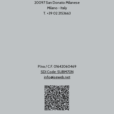
20097 San Donato Milanese
Milano - Italy
T. +39 02 2153663
P.Iva / C.F. 01642060469
SDI Code: SUBM70N
info@iseweb.net