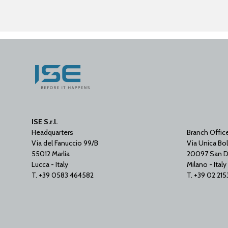
ISE S.r.l.
Headquarters
Branch Offic
Via del Fanuccio 99/B
Via Unica Bol
55012 Marlia
20097 San D
Lucca - Italy
Milano - Italy
T. +39 0583 464582
T. +39 02 21