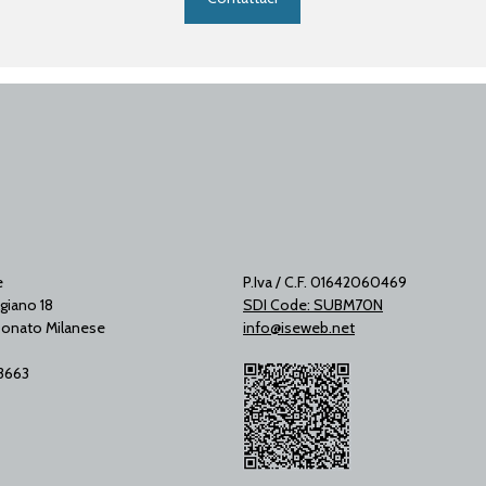
e
P.Iva / C.F. 01642060469
giano 18
SDI Code: SUBM70N
onato Milanese
info@iseweb.net
53663