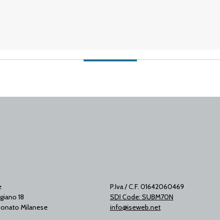
e
P.Iva / C.F. 01642060469
giano 18
SDI Code: SUBM70N
onato Milanese
info@iseweb.net