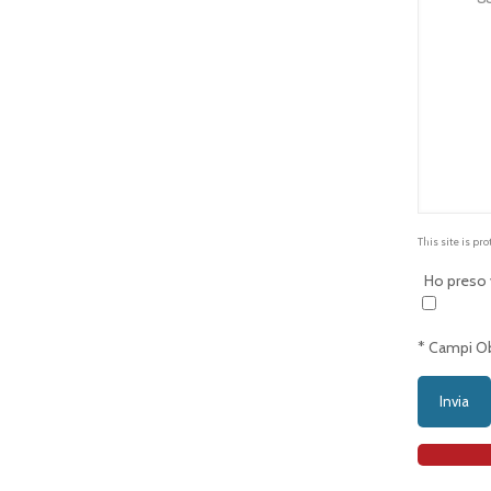
This site is p
Ho preso v
* Campi Ob