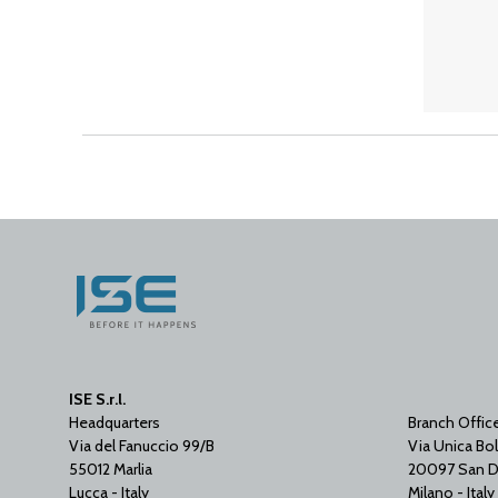
ISE S.r.l.
Headquarters
Branch Offic
Via del Fanuccio 99/B
Via Unica Bol
55012 Marlia
20097 San D
Lucca - Italy
Milano - Italy