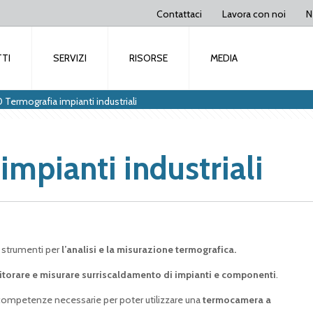
Contattaci
Lavora con noi
N
TI
SERVIZI
RISORSE
MEDIA
 Termografia impianti industriali
mpianti industriali
i strumenti
per
l’analisi e la misurazione termografica.
torare e misurare surriscaldamento di impianti e componenti
.
 competenze necessarie per poter utilizzare una
termocamera a