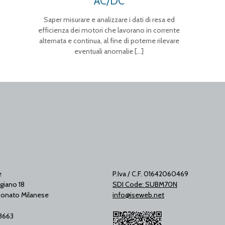
AC/DC
Saper misurare e analizzare i dati di resa ed
efficienza dei motori che lavorano in corrente
alternata e continua, al fine di poterne rilevare
eventuali anomalie
[…]
e
P.Iva / C.F. 01642060469
giano 18
SDI Code: SUBM70N
onato Milanese
info@iseweb.net
53663