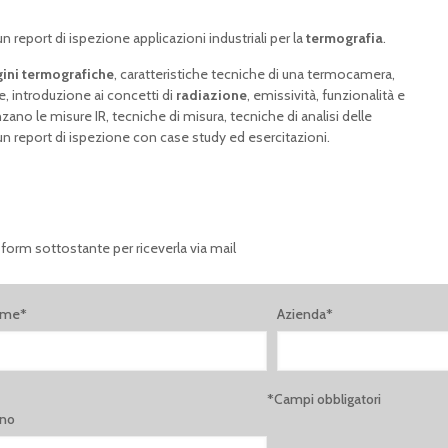
un report di ispezione applicazioni industriali per la
termografia
.
ini termografiche
, caratteristiche tecniche di una termocamera,
e, introduzione ai concetti di
radiazione
, emissività, funzionalità e
nzano le misure IR, tecniche di misura, tecniche di analisi delle
n report di ispezione con case study ed esercitazioni.
 form sottostante per riceverla via mail
ome*
Azienda*
*Campi obbligatori
ono