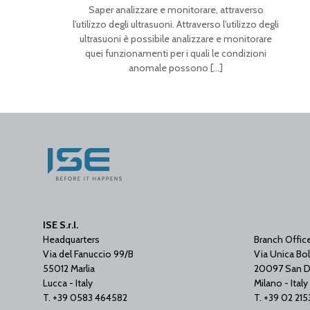
Saper analizzare e monitorare, attraverso
l’utilizzo degli ultrasuoni. Attraverso l’utilizzo degli
ultrasuoni è possibile analizzare e monitorare
quei funzionamenti per i quali le condizioni
anomale possono
[…]
ISE S.r.l.
Headquarters
Branch Offic
Via del Fanuccio 99/B
Via Unica Bol
55012 Marlia
20097 San D
Lucca - Italy
Milano - Italy
T. +39 0583 464582
T. +39 02 21