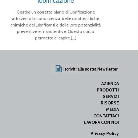
lubrificazione
Gestire un corretto piano di lubrificazione
attraverso la conoscenza delle caratteristiche
chimiche dei lubrificanti e delle loro potenzialità
preventive e manutentive. Questo corso
permette di capire
[…]
AZIENDA
PRODOTTI
SERVIZI
RISORSE
MEDIA
CONTATTACI
LAVORA CON NOI
Privacy Policy