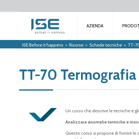
AZIENDA
PRODOT
ISE Before it happens
>
Risorse
>
Schede tecniche
>
TT-70
TT-70 Termografia i
Un corso che descrive le tecniche e gl
Analizzare anomalie termiche e moni
Questo corso si propone di fornire le