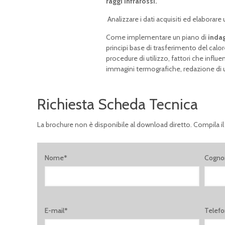
raggi infrarossi.
Analizzare i dati acquisiti ed elaborare 
Come implementare un piano di
indag
principi base di trasferimento del calor
procedure di utilizzo, fattori che influe
immagini termografiche, redazione di u
Richiesta Scheda Tecnica
La brochure non è disponibile al download diretto. Compila il
Nome*
Cogn
E-mail*
Telef