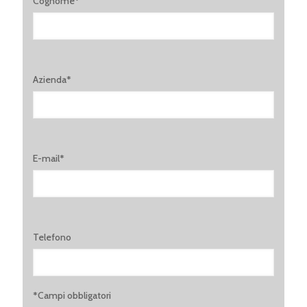
Cognome*
Azienda*
E-mail*
Telefono
*Campi obbligatori