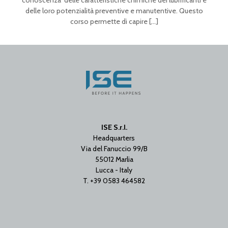
conoscenza delle caratteristiche chimiche dei lubrificanti e
delle loro potenzialità preventive e manutentive. Questo
corso permette di capire
[…]
ISE S.r.l.
Headquarters
Via del Fanuccio 99/B
55012 Marlia
Lucca - Italy
T. +39 0583 464582