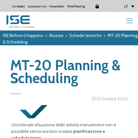
IT
Contattaci
Lavora con noi
Newsletter
Web Meeting
Login
ISE Before it happens
>
Risorse
>
Schede tecniche
>
MT-20 Planning
& Scheduling
MT-20 Planning &
Scheduling
13 Ottobre 2020
Un’ottimale attuazione delle attività manutentive non è
possibile senza una loro oculata
pianificazione e
schedulazione.