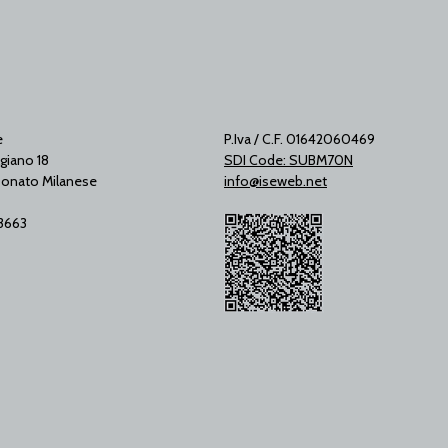
e
P.Iva / C.F. 01642060469
giano 18
SDI Code: SUBM70N
onato Milanese
info@iseweb.net
53663