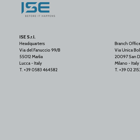
ISE S.r.l.
Headquarters
Branch Offic
Via del Fanuccio 99/B
Via Unica Bol
55012 Marlia
20097 San D
Lucca - Italy
Milano - Italy
T. +39 0583 464582
T. +39 02 21