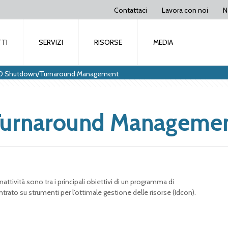
Contattaci
Lavora con noi
N
TI
SERVIZI
RISORSE
MEDIA
0 Shutdown/Turnaround Management
urnaround Manageme
inattività sono tra i principali obiettivi di un programma di
entrato su strumenti per l’ottimale gestione delle risorse (Idcon).