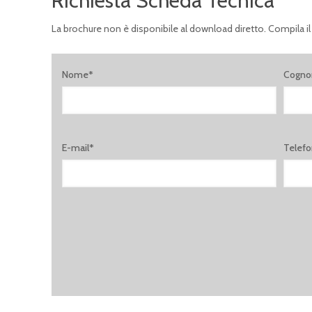
Richiesta Scheda Tecnica
La brochure non è disponibile al download diretto. Compila il
Nome*
Cogn
E-mail*
Telef