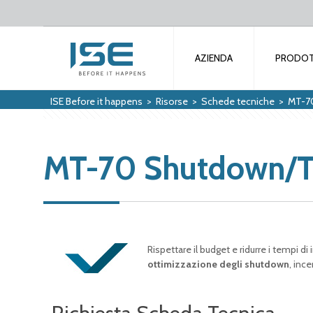
AZIENDA
PRODOT
ISE Before it happens
>
Risorse
>
Schede tecniche
>
MT-7
MT-70 Shutdown/T
Rispettare il budget e ridurre i tempi di 
ottimizzazione degli shutdown
, inc