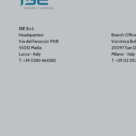
ISE S.r.l.
Headquarters
Branch Offic
Via del Fanuccio 99/B
Via Unica Bol
55012 Marlia
20097 San D
Lucca - Italy
Milano - Italy
T. +39 0583 464582
T. +39 02 21