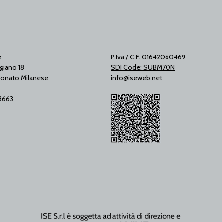
e
P.Iva / C.F. 01642060469
giano 18
SDI Code: SUBM70N
onato Milanese
info@iseweb.net
53663