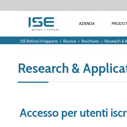
AZIENDA
PRODOT
ISE Before it happens
>
Risorse
>
Brochures
>
Research & A
Research & Applica
Accesso per utenti iscri