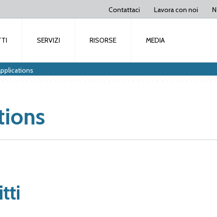
Contattaci
Lavora con noi
N
TI
SERVIZI
RISORSE
MEDIA
pplications
tions
tti