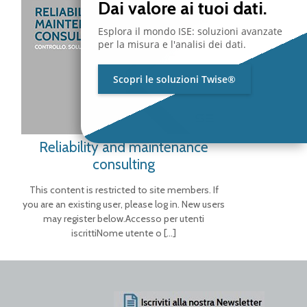
Dai valore ai tuoi dati.
Esplora il mondo ISE: soluzioni avanzate
per la misura e l'analisi dei dati.
Scopri le soluzioni Twise®
Reliability and maintenance
consulting
This content is restricted to site members. If
you are an existing user, please log in. New users
may register below.Accesso per utenti
iscrittiNome utente o
[…]