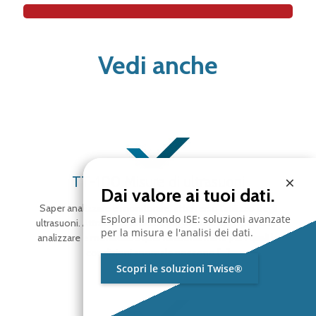
Vedi anche
×
TT-100 Misure di ultrasuoni
Dai valore ai tuoi dati.
Saper analizzare e monitorare, attraverso l’utilizzo degli
Esplora il mondo ISE: soluzioni avanzate
ultrasuoni. Attraverso l’utilizzo degli ultrasuoni è possibile
per la misura e l'analisi dei dati.
analizzare e monitorare quei funzionamenti per i quali le
condizioni anomale possono
[…]
Scopri le soluzioni Twise®