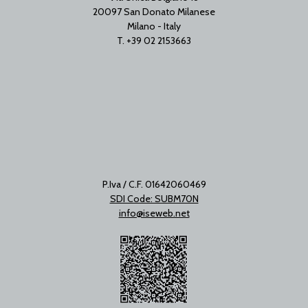
20097 San Donato Milanese
Milano - Italy
T. +39 02 2153663
P.Iva / C.F. 01642060469
SDI Code: SUBM70N
info@iseweb.net