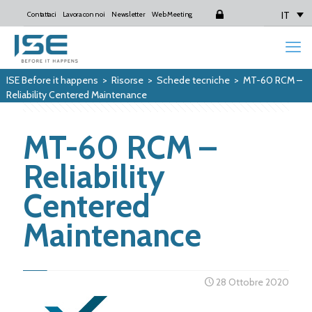
IT
Contattaci
Lavora con noi
Newsletter
Web Meeting
Login
ISE Before it happens
>
Risorse
>
Schede tecniche
>
MT-60 RCM –
Reliability Centered Maintenance
MT-60 RCM –
Reliability
Centered
Maintenance
28 Ottobre 2020