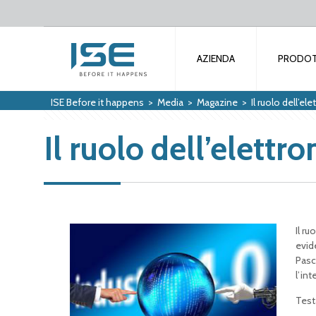
AZIENDA
PRODOT
ISE Before it happens
>
Media
>
Magazine
>
Il ruolo dell’el
Il ruolo dell’elettr
Il ru
evid
Pasc
l’in
Test