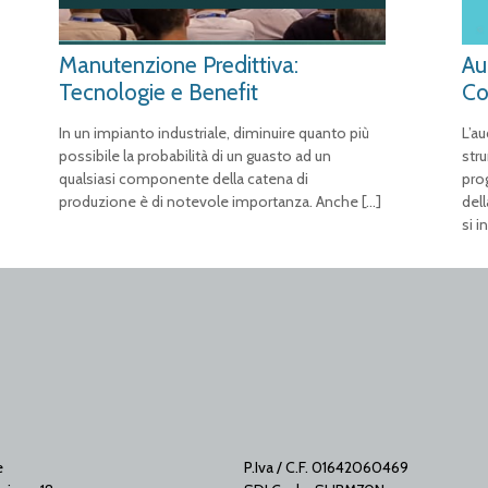
Manutenzione Predittiva:
Au
Tecnologie e Benefit
Co
In un impianto industriale, diminuire quanto più
L’a
possibile la probabilità di un guasto ad un
stru
qualsiasi componente della catena di
pro
produzione è di notevole importanza. Anche
[…]
del
si i
e
P.Iva / C.F. 01642060469