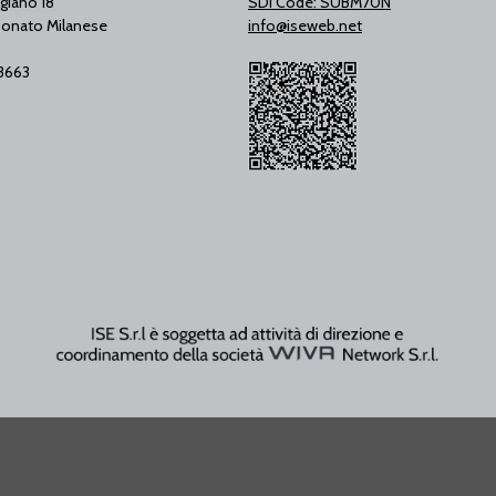
giano 18
SDI Code: SUBM70N
onato Milanese
info@iseweb.net
53663