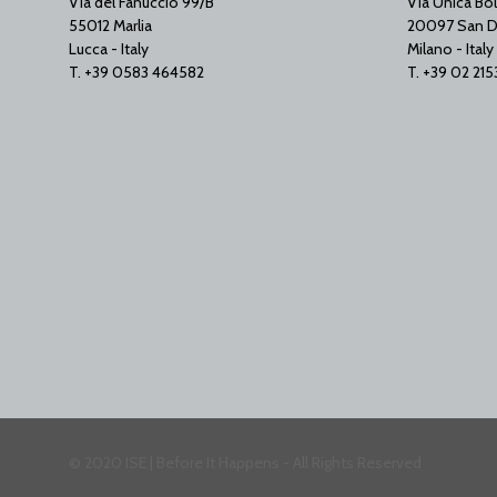
Via del Fanuccio 99/B
Via Unica Bol
55012 Marlia
20097 San D
Lucca - Italy
Milano - Italy
T. +39 0583 464582
T. +39 02 21
© 2020 ISE | Before It Happens - All Rights Reserved