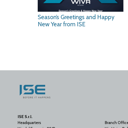
Season’s Greetings and Happy
New Year from ISE
ISE S.r.l.
Headquarters
Branch Offic