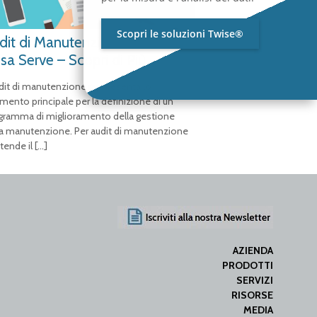
Scopri le soluzioni Twise®
dit di Manutenzione Cos’è e a
sa Serve – Scopri di Più
udit di manutenzione rappresenta lo
mento principale per la definizione di un
gramma di miglioramento della gestione
la manutenzione. Per audit di manutenzione
ntende il
[…]
AZIENDA
PRODOTTI
SERVIZI
RISORSE
MEDIA