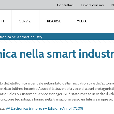
Contattaci
Lavora con noi
N
TI
SERVIZI
RISORSE
MEDIA
ettronica nella smart industry
onica nella smart indust
olo dell’elettronica è centrale nell’ambito della meccatronica e dell’automa
enziato l’ultimo incontro Assodel lattraverso la voce di alcuni protagonisti
azio Sales & Customer Service Manager ISE è stato messo in risalto il val
tegrazione tecnologica hanno nella transizione verso un futuro sempre più
ata:
AV Elettronica & Imprese – Edizione Anno I 7/2018