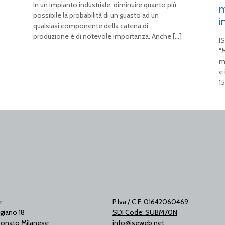
In un impianto industriale, diminuire quanto più
m
possibile la probabilità di un guasto ad un
i
qualsiasi componente della catena di
produzione è di notevole importanza. Anche
[…]
IS
“
m
e
15
e
P.Iva / C.F. 01642060469
giano 18
SDI Code: SUBM70N
onato Milanese
info@iseweb.net