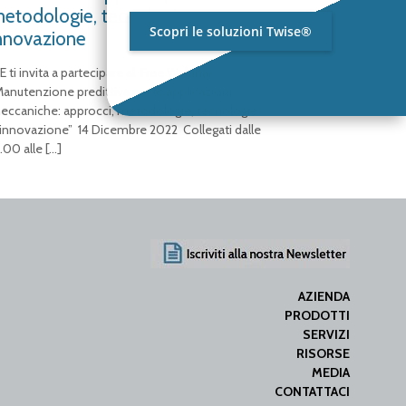
etodologie, tecnologie e
Scopri le soluzioni Twise®
nnovazione
E ti invita a partecipare al Free Webinar
Manutenzione predittiva per le applicazioni
eccaniche: approcci, metodologie, tecnologie
 innovazione” 14 Dicembre 2022 Collegati dalle
.00 alle
[…]
AZIENDA
PRODOTTI
SERVIZI
RISORSE
MEDIA
CONTATTACI