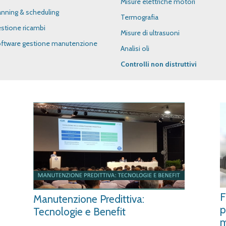
Misure elettriche motori
anning & scheduling
Termografia
stione ricambi
Misure di ultrasuoni
ftware gestione manutenzione
Analisi oli
Controlli non distruttivi
F
Manutenzione Predittiva:
p
Tecnologie e Benefit
m