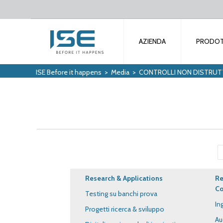
AZIENDA
PRODOT
ISE Before it happens
>
Media
>
CONTROLLI NON DISTRUTT
Research & Applications
Re
Co
Testing su banchi prova
In
Progetti ricerca & sviluppo
Au