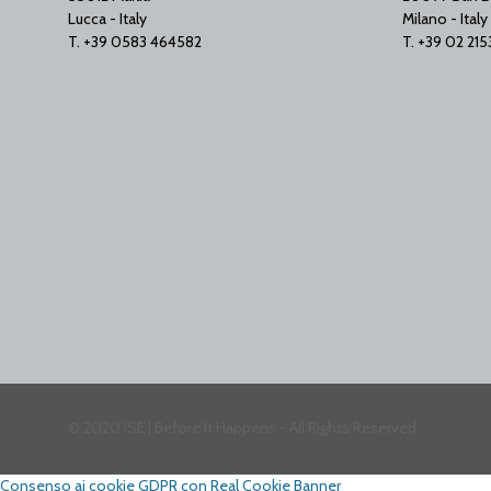
Lucca - Italy
Milano - Italy
T. +39 0583 464582
T. +39 02 21
© 2020 ISE | Before It Happens - All Rights Reserved
Consenso ai cookie GDPR con Real Cookie Banner