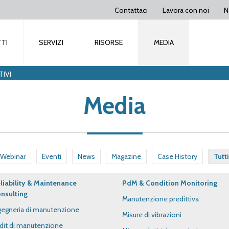
Contattaci
Lavora con noi
N
TI
SERVIZI
RISORSE
MEDIA
IVI
Media
Webinar
Eventi
News
Magazine
Case History
Tutti
liability & Maintenance
PdM & Condition Monitoring
nsulting
Manutenzione predittiva
gegneria di manutenzione
Misure di vibrazioni
dit di manutenzione