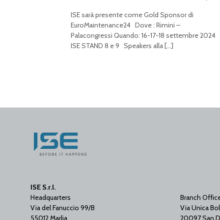
ISE sarà presente come Gold Sponsor di
EuroMaintenance24 Dove : Rimini –
Palacongressi Quando: 16-17-18 settembre 2024
ISE STAND 8 e 9 Speakers alla
[…]
ISE S.r.l.
Headquarters
Branch Offic
Via del Fanuccio 99/B
Via Unica Bol
55012 Marlia
20097 San D