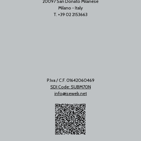
20097 San Donato Milanese
Milano - Italy
T. +39 02 2153663
P.Iva / C.F. 01642060469
SDI Code: SUBM70N
info@iseweb.net