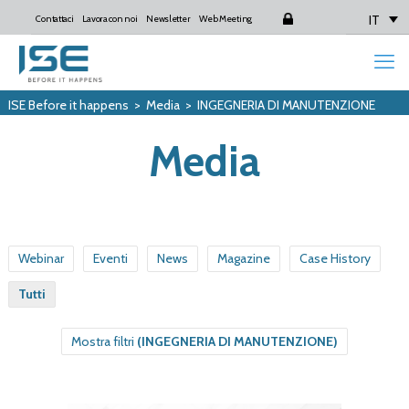
IT
Contattaci
Lavora con noi
Newsletter
Web Meeting
Login
ISE Before it happens
>
Media
>
INGEGNERIA DI MANUTENZIONE
Media
Webinar
Eventi
News
Magazine
Case History
Tutti
Mostra filtri
(INGEGNERIA DI MANUTENZIONE)