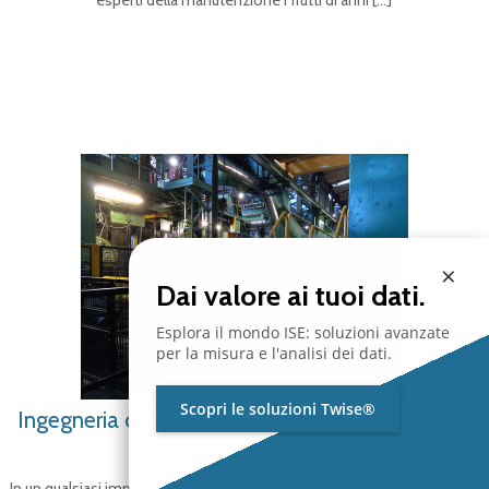
esperti della manutenzione i frutti di anni
[…]
×
Dai valore ai tuoi dati.
Esplora il mondo ISE: soluzioni avanzate
per la misura e l'analisi dei dati.
Scopri le soluzioni Twise®
Ingegneria di manutenzione: cosa è e di cosa si
occupa
In un qualsiasi impianto industriale sono presenti macchinari impiegati