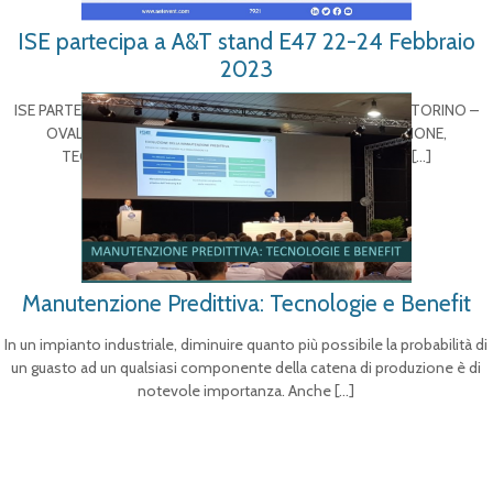
ISE partecipa a A&T stand E47 22-24 Febbraio
2023
ISE PARTECIPA A A&T 17a EDIZIONE | 22-24 FEBBRAIO 2023 | TORINO –
OVAL LINGOTTO FIERE LA FIERA DEDICATA A INNOVAZIONE,
TECNOLOGIE, AFFIDABILITÀ E COMPETENZE 4.0 ISE
[…]
Manutenzione Predittiva: Tecnologie e Benefit
In un impianto industriale, diminuire quanto più possibile la probabilità di
un guasto ad un qualsiasi componente della catena di produzione è di
notevole importanza. Anche
[…]