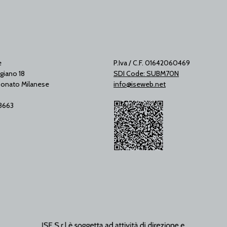
e
P.Iva / C.F. 01642060469
giano 18
SDI Code: SUBM70N
onato Milanese
info@iseweb.net
53663