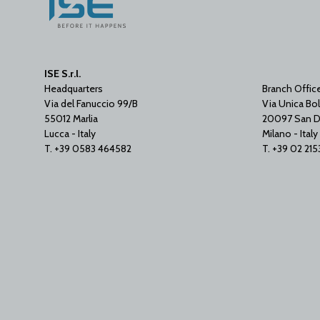
ISE S.r.l.
Headquarters
Branch Offic
Via del Fanuccio 99/B
Via Unica Bol
55012 Marlia
20097 San D
Lucca - Italy
Milano - Italy
T. +39 0583 464582
T. +39 02 21