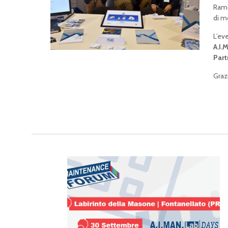
Rama
di m
L’ev
A.I.
Part
Graz