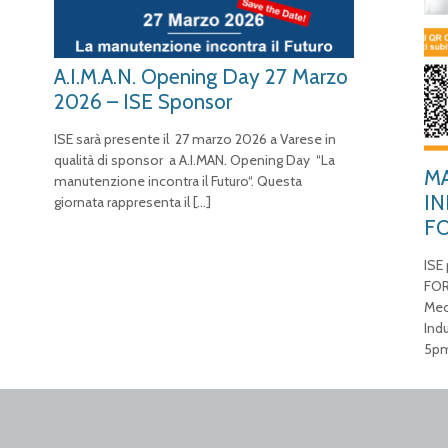
A.I.M.A.N. Opening Day 27 Marzo
2026 – ISE Sponsor
ISE sarà presente il 27 marzo 2026 a Varese in
qualità di sponsor a A.I.MAN. Opening Day “La
MA
manutenzione incontra il Futuro“. Questa
IN
giornata rappresenta il
[…]
F
ISE
FOR
Mec
Ind
5pm