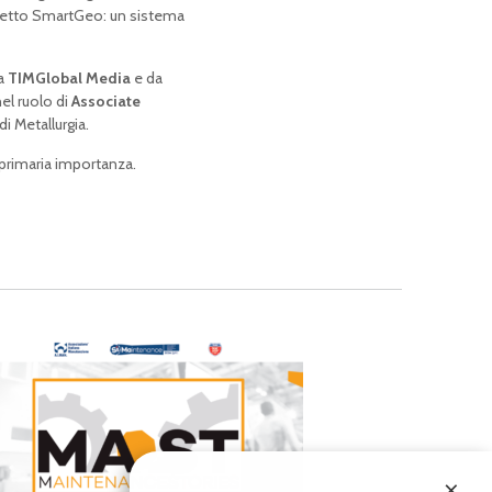
ogetto SmartGeo: un sistema
da
TIMGlobal Media
e da
el ruolo di
Associate
i Metallurgia.
 primaria importanza.
×