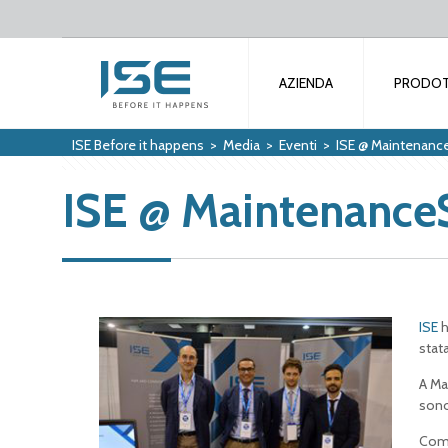
AZIENDA
PRODOT
ISE Before it happens
>
Media
>
Eventi
>
ISE @ Maintenanc
ISE @ Maintenance
ISE
h
stat
A Ma
sono
Comp