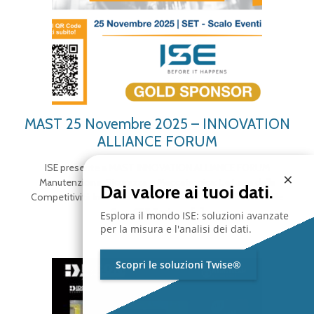
MAST 25 Novembre 2025 – INNOVATION
ALLIANCE FORUM
ISE presente a MAST INNOVATION ALLIANCE FORUM
×
Manutenzione, Sicurezza e Meccatronica: Le Leve della
Dai valore ai tuoi dati.
Competitività Industriale 25 Novembre 2025 dalle 9am alle
5pm CET Torino –
[…]
Esplora il mondo ISE: soluzioni avanzate
per la misura e l'analisi dei dati.
Scopri le soluzioni Twise®