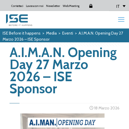
IT
Contattaci
Lavora con noi
Newsletter
Web Meeting
Login
ISE Before it happens
>
Media
>
Eventi
>
A.I.M.A.N. Opening Day 27
Marzo 2026 – ISE Sponsor
A.I.M.A.N. Opening
Day 27 Marzo
2026 – ISE
Sponsor
18 Marzo 2026