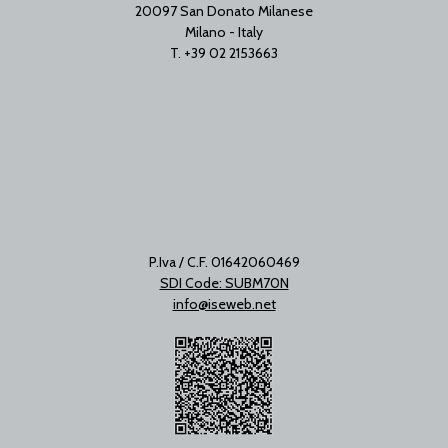
20097 San Donato Milanese
Milano - Italy
T. +39 02 2153663
P.Iva / C.F. 01642060469
SDI Code: SUBM70N
info@iseweb.net