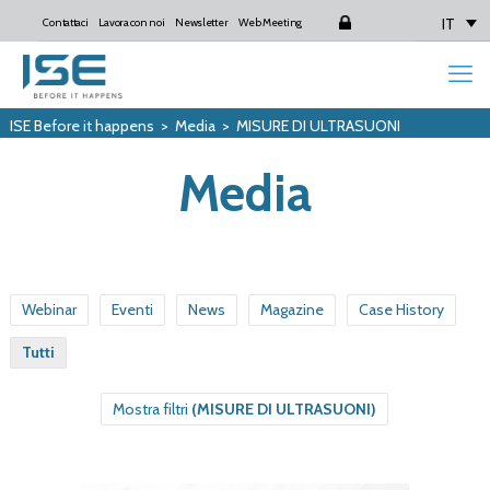
IT
Contattaci
Lavora con noi
Newsletter
Web Meeting
Login
ISE Before it happens
>
Media
>
MISURE DI ULTRASUONI
Media
Webinar
Eventi
News
Magazine
Case History
Tutti
Mostra filtri
(MISURE DI ULTRASUONI)