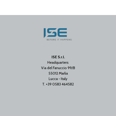
ISE S.r.l.
Headquarters
Via del Fanuccio 99/B
55012 Marlia
Lucca - Italy
T. +39 0583 464582