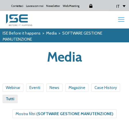
IT
Contattaci
Lavora con noi
Newsletter
Web Meeting
Login
ISE Before it happens
>
Media
>
SOFTWARE GESTIONE
MANUTENZIONE
Media
Webinar
Eventi
News
Magazine
Case History
Tutti
Mostra filtri
(SOFTWARE GESTIONE MANUTENZIONE)