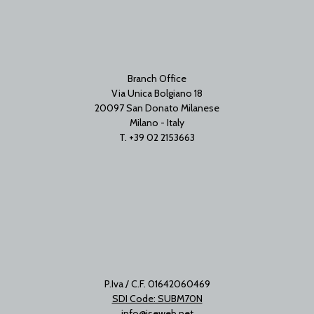
Branch Office
Via Unica Bolgiano 18
20097 San Donato Milanese
Milano - Italy
T. +39 02 2153663
P.Iva / C.F. 01642060469
SDI Code: SUBM70N
info@iseweb.net