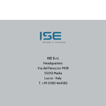
ISE S.r.l.
Headquarters
Via del Fanuccio 99/B
55012 Marlia
Lucca - Italy
T. +39 0583 464582