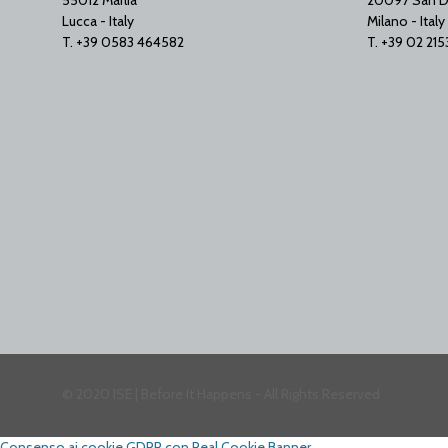
55012 Marlia
20097 San D
Lucca - Italy
Milano - Italy
T. +39 0583 464582
T. +39 02 21
© 2020 ISE | Before It Happens - All Rights Reserved
Consenso ai cookie GDPR con Real Cookie Banner