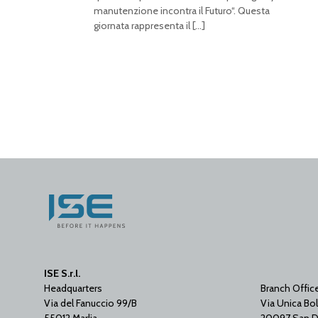
manutenzione incontra il Futuro“. Questa
giornata rappresenta il
[…]
ISE S.r.l.
Headquarters
Branch Offic
Via del Fanuccio 99/B
Via Unica Bol