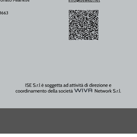
onato Milanese
info@iseweb.net
53663