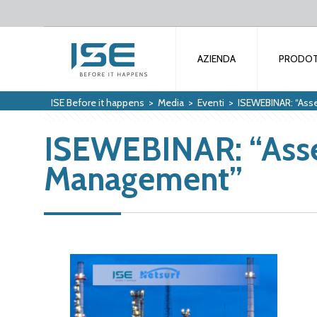
AZIENDA
PRODOT
ISE Before it happens
>
Media
>
Eventi
>
ISEWEBINAR: “Asse
ISEWEBINAR: “Asset
Management”