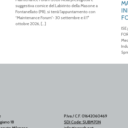
MA
suggestiva cornice del Labirinto della Masone a
IN
Fontanellato (PR), si terrà l’appuntamento con
F
“Maintenance Forum”- 30 settembre e il 1°
ottobre 2026,
[…]
ISE
FOR
Mec
Ind
5pm
e
P.Iva / C.F. 01642060469
giano 18
SDI Code: SUBM70N