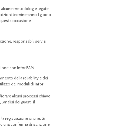
e alcune metodologie legate
scrizioni termineranno 1 giorno
e questa occasione.
zione, responsabili servizi
nzione con Infor EAM.
mento della reliability e dei
ilizzo dei moduli di
Infor
iorare alcuni processi chiave
nalisi dei guasti, il
la registrazione online. Si
ad una conferma di iscrizione