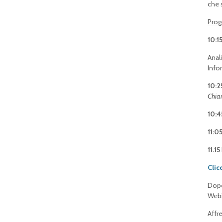
che 
Pro
10:1
Anal
Info
10:2
Chiar
10:4
11:0
11.15
Clic
Dopo
Webi
Affr