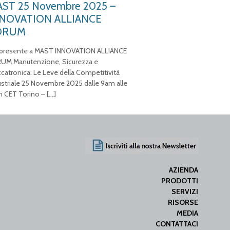
ST 25 Novembre 2025 –
NOVATION ALLIANCE
ORUM
 presente a MAST INNOVATION ALLIANCE
UM Manutenzione, Sicurezza e
catronica: Le Leve della Competitività
ustriale 25 Novembre 2025 dalle 9am alle
 CET Torino –
[…]
AZIENDA
PRODOTTI
SERVIZI
RISORSE
MEDIA
CONTATTACI