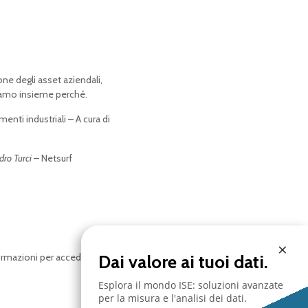
one degli asset aziendali,
riamo insieme perché.
enti industriali – A cura di
ro Turci
– Netsurf
×
Dai valore ai tuoi dati.
ormazioni per accedere al
Esplora il mondo ISE: soluzioni avanzate
per la misura e l'analisi dei dati.