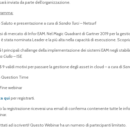
sarà inviata da parte dell’organizzazione.
gramma:
5
Saluto e presentazione a cura di
Sandro Turci
– Netsurf
isi di mercato di Infor EAM. Nel Magic Quadrant di Gartner 2019 per la gesti
r è stata nominata Leader e la più alta nella capacità di esecuzione. Scop
5
I principali challenge della implementazione dei sistemi EAM negli stabilim
a Ciullo
– ISE
5
9 validi motivi per passare la gestione degli asset in cloud – a cura di
Sand
5
Question Time
Fine webinar
ca qui
per registrarti.
 la registrazione riceverai una email di conferma contenente tutte le inf
nar.
ettati ad iscriverti! Questo Webinar ha un numero di partecipanti limitato.