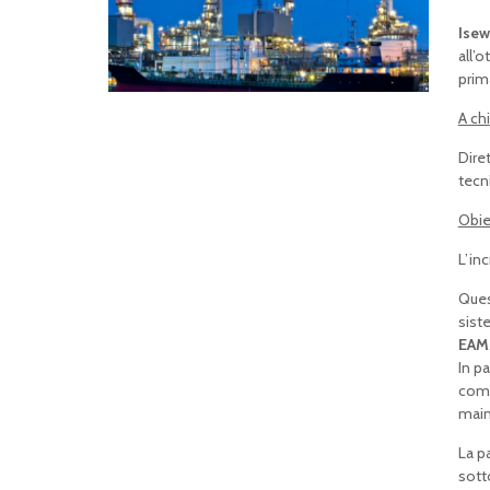
Isew
all’
prim
A chi
Dire
tecni
Obiet
L’in
Ques
sist
EAM
In p
come
main
La p
sott