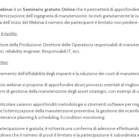
ebinar
è un
Seminario gratuito Online
che ti permetterà di approfondir
ottimizzazione dell’ingegneria di manutenzione. Iscriviti gratuitamente le i
a dell’inizio del Webinar il numero dei partecipanti è limitato non perder
 è rivolto:
ttore della Produzione, Direttore delle Operations responsabili di manuten
ci, reliability engineer, Responsabili IT, ecc.
tivi:
cremento dell’affidabilità degli impianti e la riduzione dei costi di manute
to webinar si propone di approfondire alcuni processi orientati al migliora
emi di gestione della manutenzione degli asset strategici, con esempi di ut
.
articolare saranno approfonditi metodologie e strumenti software per migl
 l’ottimizzazione della manutenzione preventiva, la gestione dei ricambi, l’a
tenance planning & scheduling, il condition monitoring.
artecipazione è gratuita; è richiesta una conferma di adesione effettuando 
olinea che il numero di posti è limitato e la partecipazione è subordinata 