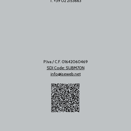
T. +39 02 2153663
P.Iva / C.F. 01642060469
SDI Code: SUBM70N
info@iseweb.net