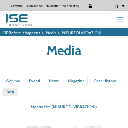
IT
Contattaci
Lavora con noi
Newsletter
Web Meeting
Login
ISE Before it happens
>
Media
>
MISURE DI VIBRAZIONI
Media
Webinar
Eventi
News
Magazine
Case History
Tutti
Mostra filtri
(MISURE DI VIBRAZIONI)