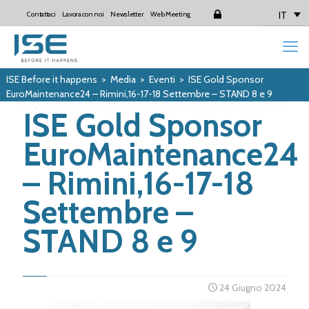
IT
Contattaci
Lavora con noi
Newsletter
Web Meeting
Login
ISE Before it happens
>
Media
>
Eventi
>
ISE Gold Sponsor
EuroMaintenance24 – Rimini,16-17-18 Settembre – STAND 8 e 9
ISE Gold Sponsor
EuroMaintenance24
– Rimini,16-17-18
Settembre –
STAND 8 e 9
24 Giugno 2024