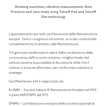
Rotating machinery vibration measurements: Best
Practices and c
ase study using Twise
® Pad and Twise
®
Site technology
L’appuntamento per tutti i professionisti della Manutenzione
europei, l’unico congresso ed evento, su scala continentale,
completamente incentrato sulla Manutenzione.
Tre giorni per evidenziare il valore della condivisione della
conoscenza, dell’incontro insieme. I migliori leader del
settore avranno la possibilità di discutere le sfide che il
settore si trova ad affrontare, per confrontare soluzioni e
strategie.
EuroMaintenance24 è organizzato da:
A.I.MAN
. – Società Italiana di Manutenzione fondata nel 1959
e parte dell’EFNMS dal 1972.
EFNMS
– La Federazione europea delle società nazionali di