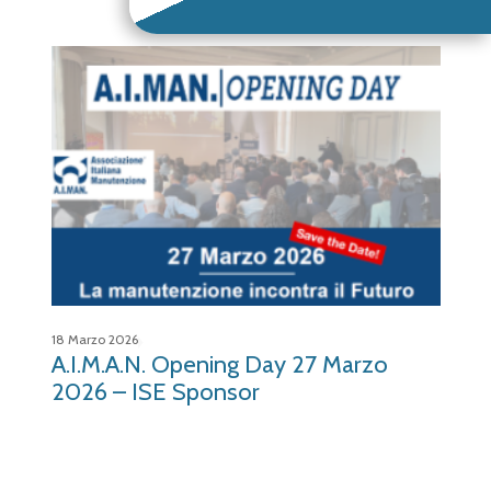
18 Marzo 2026
13 M
A.I.M.A.N. Opening Day 27 Marzo
Ma
18
2026 – ISE Sponsor
se
Ma