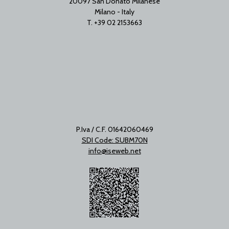
20097 San Donato Milanese
Milano - Italy
T. +39 02 2153663
P.Iva / C.F. 01642060469
SDI Code: SUBM70N
info@iseweb.net