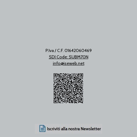
P.Iva / C.F. 01642060469
SDI Code: SUBM70N
info@iseweb.net