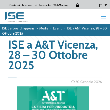
IT
Contattaci
Lavora con noi
Newsletter
Web Meeting
Login
ISE Before it happens
>
Media
>
Eventi
>
ISE a A&T Vicenza, 28 – 30
Ottobre 2025
ISE a A&T Vicenza,
28 – 30 Ottobre
2025
20 Gennaio 2026