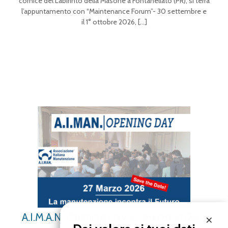
cornice del Labirinto della Masone a Fontanellato (PR), si terrà
l’appuntamento con “Maintenance Forum”- 30 settembre e
il 1° ottobre 2026,
[…]
A.I.M.A.N. Opening Day 27 Marzo 2026 –
×