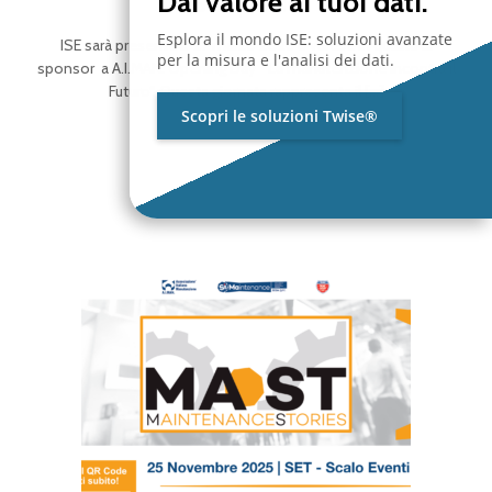
Dai valore ai tuoi dati.
ISE Sponsor
Esplora il mondo ISE: soluzioni avanzate
ISE sarà presente il 27 marzo 2026 a Varese in qualità di
per la misura e l'analisi dei dati.
sponsor a A.I.MAN. Opening Day “La manutenzione incontra il
Futuro“. Questa giornata rappresenta il
[…]
Scopri le soluzioni Twise®