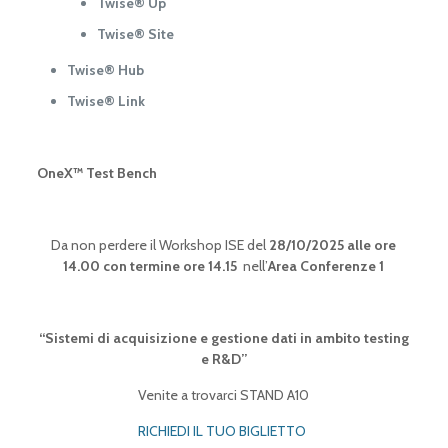
Twise® Up
Twise® Site
Twise® Hub
Twise® Link
OneX™ Test Bench
Da non perdere il Workshop ISE del
28
/10/2025 alle ore
1
4.00 con termine ore 14.15
nell’
Area Conferenze
1
“Sistemi di acquisizione e gestione dati in ambito testing
e R&D”
Venite a trovarci STAND A10
RICHIEDI IL TUO BIGLIETTO