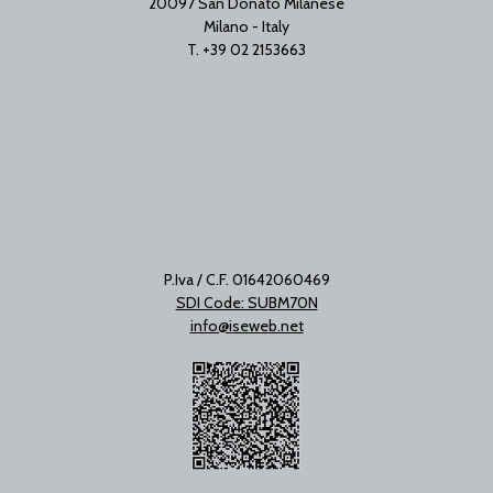
20097 San Donato Milanese
Milano - Italy
T. +39 02 2153663
P.Iva / C.F. 01642060469
SDI Code: SUBM70N
info@iseweb.net