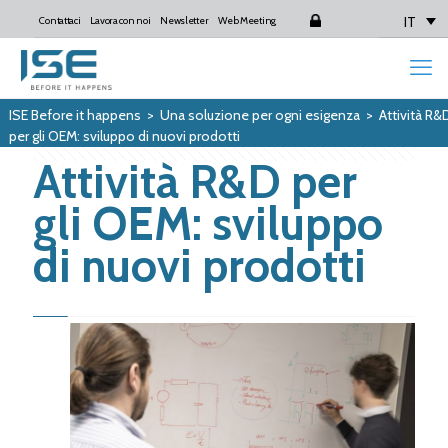
IT
Contattaci
Lavora con noi
Newsletter
Web Meeting
Login
ISE Before it happens
>
Una soluzione per ogni esigenza
>
Attività R&
per gli OEM: sviluppo di nuovi prodotti
Attività R&D per
gli OEM: sviluppo
di nuovi prodotti