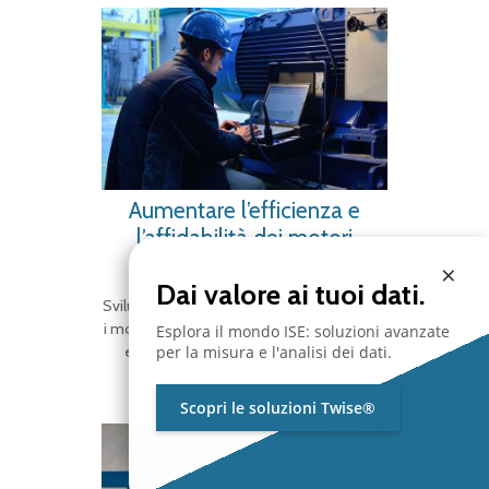
Aumentare l’efficienza e
l’affidabilità dei motori
elettrici
×
Dai valore ai tuoi dati.
Sviluppare un programma di affidabilità per
i motori elettrici è un compito complesso
Esplora il mondo ISE: soluzioni avanzate
e richiede competenze specifiche…
per la misura e l'analisi dei dati.
Scopri le soluzioni Twise®