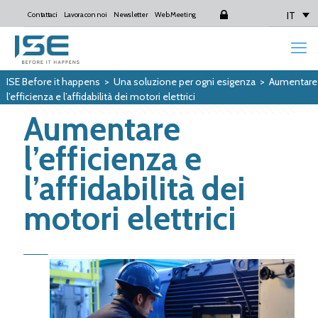
IT
Contattaci
Lavora con noi
Newsletter
Web Meeting
Login
ISE Before it happens
>
Una soluzione per ogni esigenza
>
Aumentare
l’efficienza e l’affidabilità dei motori elettrici
Aumentare
l’efficienza e
l’affidabilità dei
motori elettrici