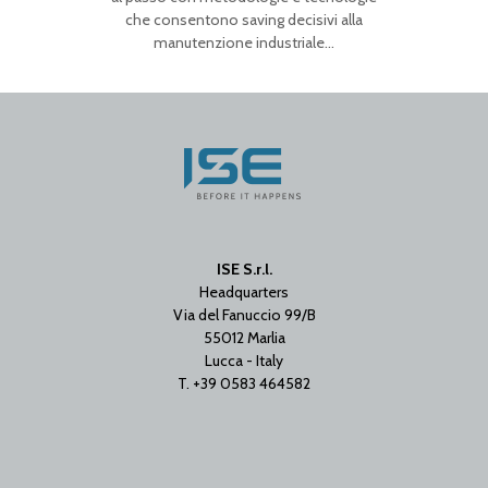
che consentono saving decisivi alla
manutenzione industriale…
ISE S.r.l.
Headquarters
Via del Fanuccio 99/B
55012 Marlia
Lucca - Italy
T. +39 0583 464582