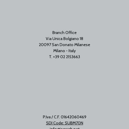
Branch Office
Via Unica Bolgiano 18
20097 San Donato Milanese
Milano - Italy
T. +39 02 2153663
P.Iva / C.F. 01642060469
SDI Code: SUBM70N
info@iseweb.net