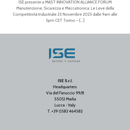
ISE presente a MAST INNOVATION ALLIANCE FORUM
Manutenzione, Sicurezza e Meccatronica: Le Leve della
Competitività Industriale 25 Novembre 2025 dalle 9am alle
5pm CET Torino –
[…]
ISE S.r.l.
Headquarters
Via del Fanuccio 99/B
55012 Marlia
Lucca - Italy
T. +39 0583 464582