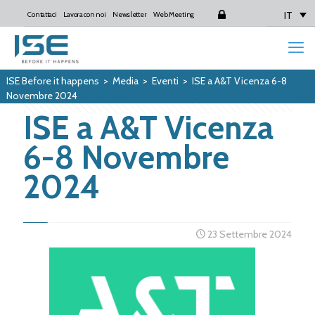
IT
Contattaci
Lavora con noi
Newsletter
Web Meeting
Login
ISE Before it happens
>
Media
>
Eventi
>
ISE a A&T Vicenza 6-8
Novembre 2024
ISE a A&T Vicenza
6-8 Novembre
2024
23 Settembre 2024