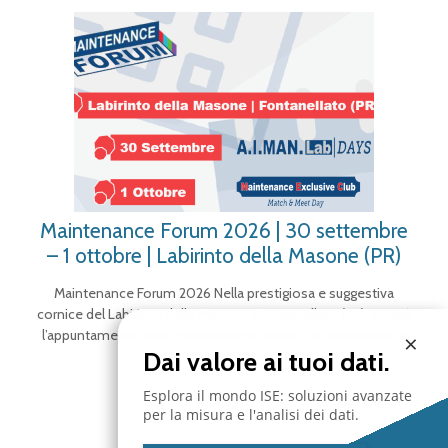
Maintenance Forum 2026 | 30 settembre
– 1 ottobre | Labirinto della Masone (PR)
Maintenance Forum 2026 Nella prestigiosa e suggestiva
cornice del Labirinto della Masone a Fontanellato (PR), si terrà
l’appuntamento con “Maintenance Forum”- 30 settembre e
×
Dai valore ai tuoi dati.
il 1° ottobre 2026,
[…]
Esplora il mondo ISE: soluzioni avanzate
per la misura e l'analisi dei dati.