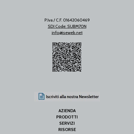
P.Iva / C.F. 01642060469
SDI Code: SUBM70N
info@iseweb.net
AZIENDA
PRODOTTI
SERVIZI
RISORSE