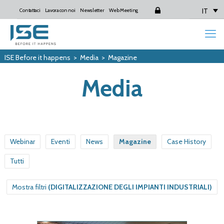
IT
Contattaci
Lavora con noi
Newsletter
Web Meeting
Login
ISE Before it happens
>
Media
>
Magazine
Media
Webinar
Eventi
News
Magazine
Case History
Tutti
Mostra filtri
(DIGITALIZZAZIONE DEGLI IMPIANTI INDUSTRIALI)