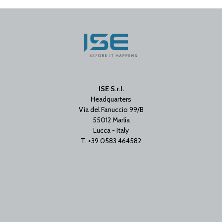
ISE S.r.l.
Headquarters
Via del Fanuccio 99/B
55012 Marlia
Lucca - Italy
T. +39 0583 464582