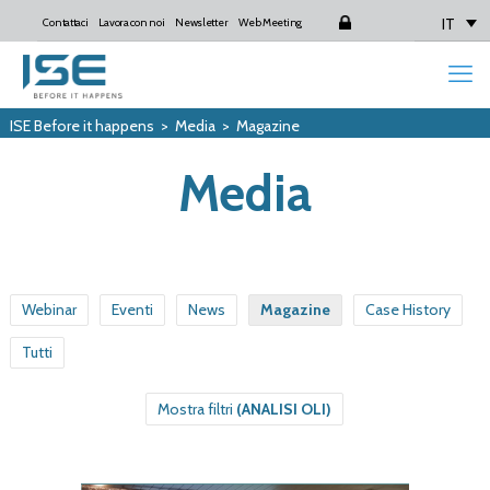
IT
Contattaci
Lavora con noi
Newsletter
Web Meeting
Login
ISE Before it happens
>
Media
>
Magazine
Media
Webinar
Eventi
News
Magazine
Case History
Tutti
Mostra filtri
(ANALISI OLI)