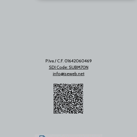
P.Iva / C.F. 01642060469
SDI Code: SUBM70N
info@iseweb.net