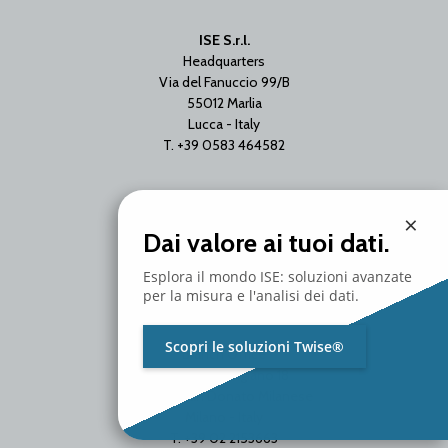
ISE S.r.l.
Headquarters
Via del Fanuccio 99/B
55012 Marlia
Lucca - Italy
T. +39 0583 464582
×
Dai valore ai tuoi dati.
Esplora il mondo ISE: soluzioni avanzate
per la misura e l'analisi dei dati.
Scopri le soluzioni Twise®
Branch Office
Via Unica Bolgiano 18
20097 San Donato Milanese
Milano - Italy
T. +39 02 2153663