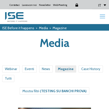
IT
Contattaci
Lavora con noi
Newsletter
Web Meeting
Login
ISE Before it happens
>
Media
>
Magazine
Media
Webinar
Eventi
News
Magazine
Case History
Tutti
Mostra filtri
(TESTING SU BANCHI PROVA)