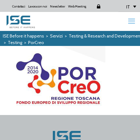
IT
Contattaci
Lavora con noi
Newsletter
Web Meeting
Login
ISE Before it happens
>
Servizi
>
Testing & Research and Developmen
>
Testing
>
PorCreo