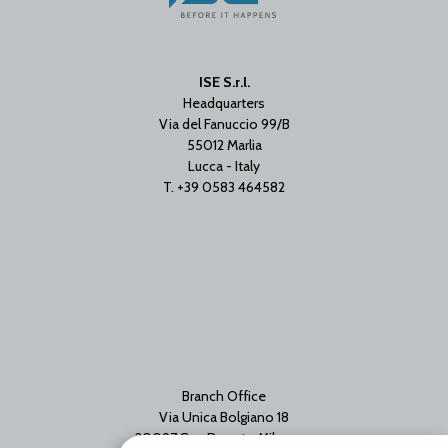
ISE S.r.l.
Headquarters
Via del Fanuccio 99/B
55012 Marlia
Lucca - Italy
T. +39 0583 464582
Branch Office
Via Unica Bolgiano 18
20097 San Donato Milanese