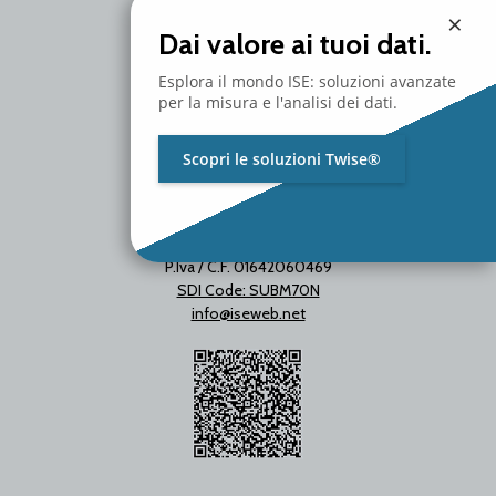
Milano - Italy
×
T. +39 02 2153663
Dai valore ai tuoi dati.
Esplora il mondo ISE: soluzioni avanzate
per la misura e l'analisi dei dati.
Scopri le soluzioni Twise®
P.Iva / C.F. 01642060469
SDI Code: SUBM70N
info@iseweb.net