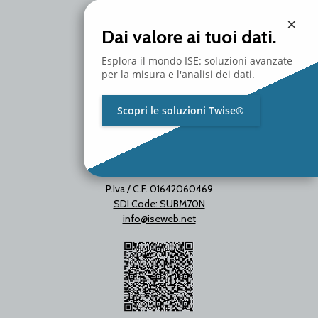
20097 San Donato Milanese
×
Milano - Italy
Dai valore ai tuoi dati.
T. +39 02 2153663
Esplora il mondo ISE: soluzioni avanzate
per la misura e l'analisi dei dati.
Scopri le soluzioni Twise®
P.Iva / C.F. 01642060469
SDI Code: SUBM70N
info@iseweb.net