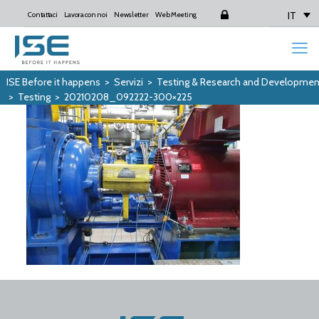
IT
Contattaci
Lavora con noi
Newsletter
Web Meeting
Login
ISE Before it happens
>
Servizi
>
Testing & Research and Developmen
>
Testing
>
20210208_092222-300×225