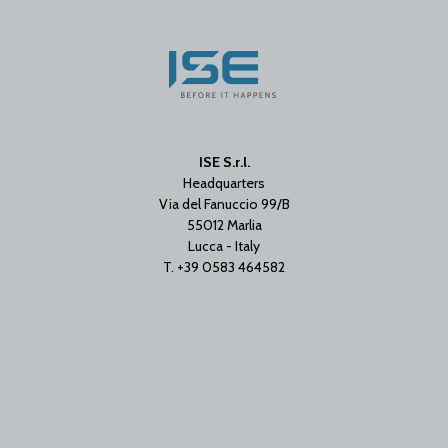
ISE S.r.l.
Headquarters
Via del Fanuccio 99/B
55012 Marlia
Lucca - Italy
T. +39 0583 464582