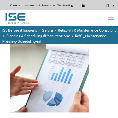
IT
Contattaci
Lavora con noi
Newsletter
Web Meeting
Login
ISE Before it happens
>
Servizi
>
Reliability & Maintenance Consulting
>
Planning & Scheduling di Manutenzione
>
RMC_Maintenance-
Planning-Scheduling-int