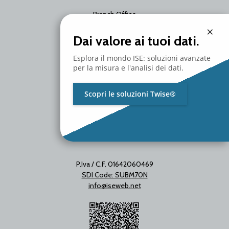
Branch Office
Via Unica Bolgiano 18
×
20097 San Donato Milanese
Dai valore ai tuoi dati.
Milano - Italy
T. +39 02 2153663
Esplora il mondo ISE: soluzioni avanzate
per la misura e l'analisi dei dati.
Scopri le soluzioni Twise®
P.Iva / C.F. 01642060469
SDI Code: SUBM70N
info@iseweb.net