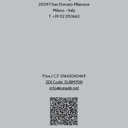
20097 San Donato Milanese
Milano - Italy
T. +39 02 2153663
P.Iva / C.F. 01642060469
SDI Code: SUBM70N
info@iseweb.net