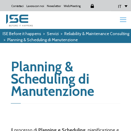
IT
Contattaci
Lavora con noi
Newsletter
Web Meeting
Login
ISE Before it happens
>
Servizi
>
Reliability & Maintenance Consulting
>
Planning & Scheduling di Manutenzione
Planning &
Scheduling di
Manutenzione
Il processo di
Planning e Scheduling
, pianificazione e