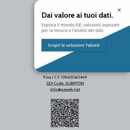
20097 San Donato Milanese
×
Milano - Italy
Dai valore ai tuoi dati.
T. +39 02 2153663
Esplora il mondo ISE: soluzioni avanzate
per la misura e l'analisi dei dati.
Scopri le soluzioni Twise®
P.Iva / C.F. 01642060469
SDI Code: SUBM70N
info@iseweb.net