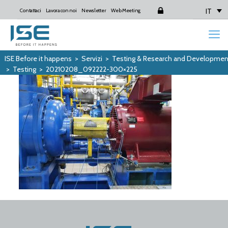
IT
Contattaci
Lavora con noi
Newsletter
Web Meeting
Login
ISE Before it happens
>
Servizi
>
Testing & Research and Developmen
>
Testing
>
20210208_092222-300×225