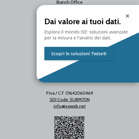
Branch Office
Via Unica Bolgiano 18
×
20097 San Donato Milanese
Dai valore ai tuoi dati.
Milano - Italy
T. +39 02 2153663
Esplora il mondo ISE: soluzioni avanzate
per la misura e l'analisi dei dati.
Scopri le soluzioni Twise®
P.Iva / C.F. 01642060469
SDI Code: SUBM70N
info@iseweb.net