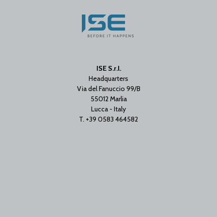
ISE S.r.l.
Headquarters
Via del Fanuccio 99/B
55012 Marlia
Lucca - Italy
T. +39 0583 464582