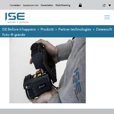
IT
Contattaci
Lavora con noi
Newsletter
Web Meeting
Login
ISE Before it happens
>
Prodotti
>
Partner technologies
>
Dewesoft
foto-8-grande