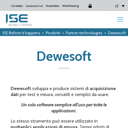
IT
Contattaci
Lavora con noi
Newsletter
Web Meeting
Login
ISE Before it happens
>
Prodotti
>
Partner technologies
>
Dewesoft
Dewesoft
Dewesoft
sviluppa e produce sistemi di
acquisizione
dati
per test e misura, versatili e semplici da usare.
Un solo software semplice all’uso per tutte le
applicazioni.
Lo stesso strumento può essere utilizzato in
molteplici applicazioni di misura
. Tempi ridotti di