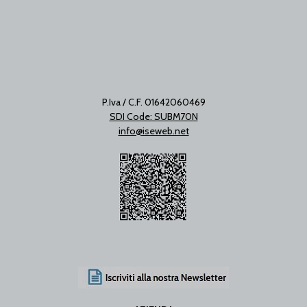
P.Iva / C.F. 01642060469
SDI Code: SUBM70N
info@iseweb.net