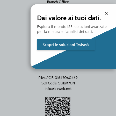
Branch Office
Via Unica Bolgiano 18
×
20097 San Donato Milanese
Dai valore ai tuoi dati.
Milano - Italy
T. +39 02 2153663
Esplora il mondo ISE: soluzioni avanzate
per la misura e l'analisi dei dati.
Scopri le soluzioni Twise®
P.Iva / C.F. 01642060469
SDI Code: SUBM70N
info@iseweb.net