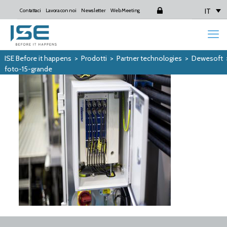
IT
Contattaci
Lavora con noi
Newsletter
Web Meeting
Login
ISE Before it happens
>
Prodotti
>
Partner technologies
>
Dewesoft
foto-15-grande