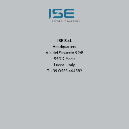
ISE S.r.l.
Headquarters
Via del Fanuccio 99/B
55012 Marlia
Lucca - Italy
T. +39 0583 464582