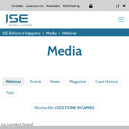
IT
Contattaci
Lavora con noi
Newsletter
Web Meeting
Login
ISE Before it happens
>
Media
>
Webinar
Media
Webinar
Eventi
News
Magazine
Case History
Tutti
Mostra filtri
(GESTIONE RICAMBI)
no content found