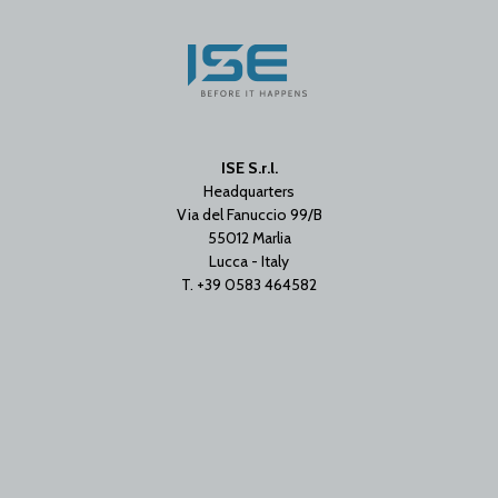
ISE S.r.l.
Headquarters
Via del Fanuccio 99/B
55012 Marlia
Lucca - Italy
T. +39 0583 464582