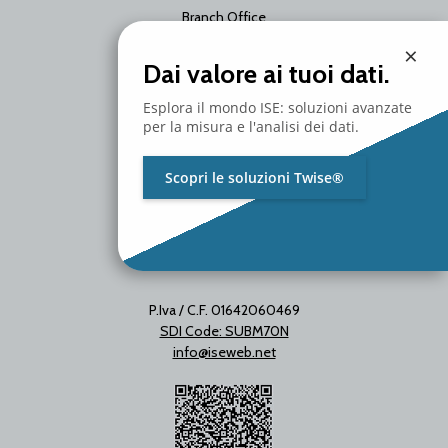
Branch Office
Via Unica Bolgiano 18
×
20097 San Donato Milanese
Dai valore ai tuoi dati.
Milano - Italy
T. +39 02 2153663
Esplora il mondo ISE: soluzioni avanzate
per la misura e l'analisi dei dati.
Scopri le soluzioni Twise®
P.Iva / C.F. 01642060469
SDI Code: SUBM70N
info@iseweb.net