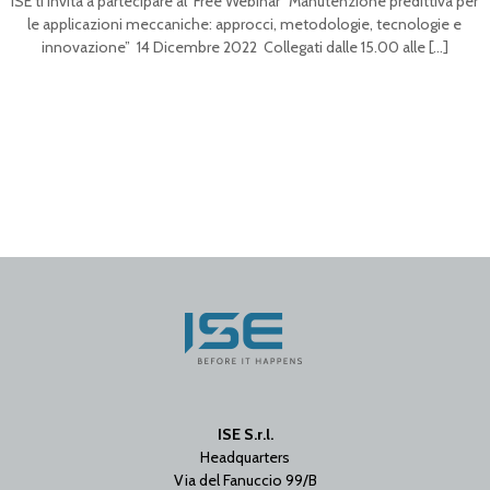
ISE ti invita a partecipare al Free Webinar “Manutenzione predittiva per
le applicazioni meccaniche: approcci, metodologie, tecnologie e
innovazione” 14 Dicembre 2022 Collegati dalle 15.00 alle
[…]
ISE S.r.l.
Headquarters
Via del Fanuccio 99/B