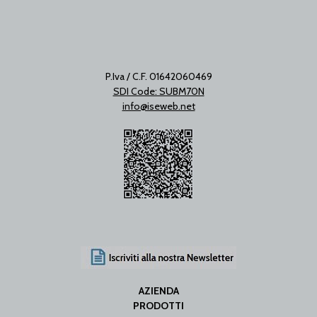
P.Iva / C.F. 01642060469
SDI Code: SUBM70N
info@iseweb.net
AZIENDA
PRODOTTI