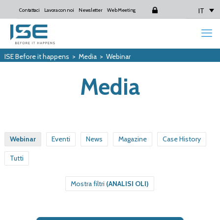
IT
Contattaci
Lavora con noi
Newsletter
Web Meeting
Login
ISE Before it happens
>
Media
>
Webinar
Media
Webinar
Eventi
News
Magazine
Case History
Tutti
Mostra filtri
(ANALISI OLI)