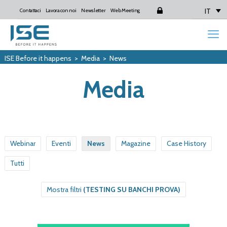
IT
Contattaci
Lavora con noi
Newsletter
Web Meeting
Login
ISE Before it happens
>
Media
>
News
Media
Webinar
Eventi
News
Magazine
Case History
Tutti
Mostra filtri
(TESTING SU BANCHI PROVA)