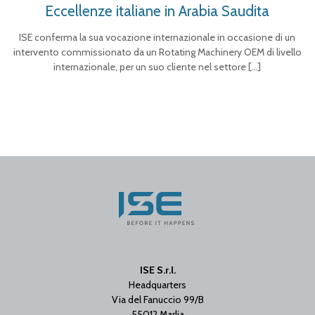
Eccellenze italiane in Arabia Saudita
ISE conferma la sua vocazione internazionale in occasione di un
intervento commissionato da un Rotating Machinery OEM di livello
internazionale, per un suo cliente nel settore
[…]
ISE S.r.l.
Headquarters
Via del Fanuccio 99/B
55012 Marlia