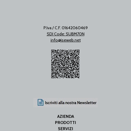
P.Iva / C.F. 01642060469
SDI Code: SUBM70N
info@iseweb.net
AZIENDA
PRODOTTI
SERVIZI