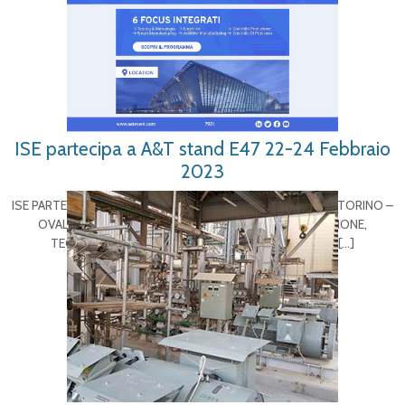
ISE partecipa a A&T stand E47 22-24 Febbraio
2023
ISE PARTECIPA A A&T 17a EDIZIONE | 22-24 FEBBRAIO 2023 | TORINO –
OVAL LINGOTTO FIERE LA FIERA DEDICATA A INNOVAZIONE,
TECNOLOGIE, AFFIDABILITÀ E COMPETENZE 4.0 ISE
[…]