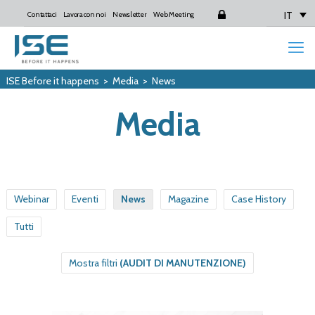
IT
Contattaci
Lavora con noi
Newsletter
Web Meeting
Login
ISE Before it happens
>
Media
>
News
Media
Webinar
Eventi
News
Magazine
Case History
Tutti
Mostra filtri
(AUDIT DI MANUTENZIONE)