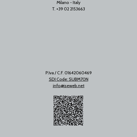
Milano - Italy
T. +39 02 2153663
P.Iva / C.F. 01642060469
SDI Code: SUBM70N
info@iseweb.net