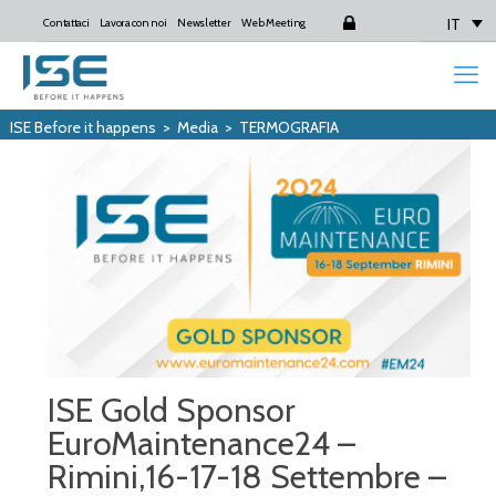
IT
Contattaci
Lavora con noi
Newsletter
Web Meeting
Login
ISE Before it happens
>
Media
>
TERMOGRAFIA
ISE Gold Sponsor
EuroMaintenance24 –
Rimini,16-17-18 Settembre –