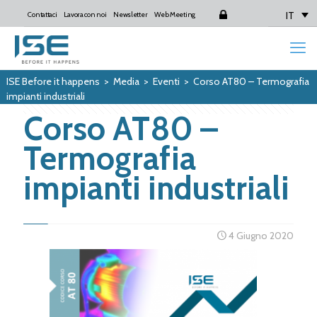
IT
Contattaci
Lavora con noi
Newsletter
Web Meeting
Login
ISE Before it happens
>
Media
>
Eventi
>
Corso AT80 – Termografia
impianti industriali
Corso AT80 –
Termografia
impianti industriali
4 Giugno 2020