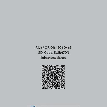
P.Iva / C.F. 01642060469
SDI Code: SUBM70N
info@iseweb.net